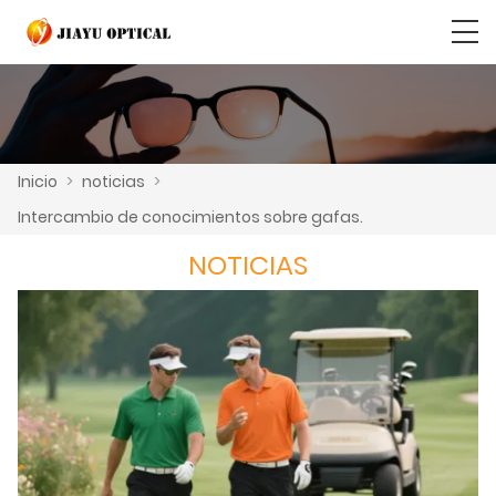
Inicio
>
noticias
>
Intercambio de conocimientos sobre gafas.
NOTICIAS