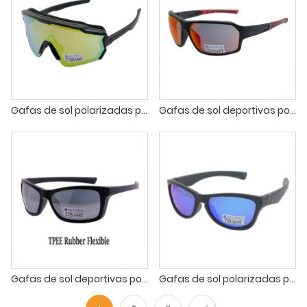
Gafas de sol polarizadas para ciclismo de montaña, deportivas, para hombre
Gafas de sol deportivas polarizadas OEM para hombre y mujer, montura irrompible, para ciclismo y pesca, protección UV400.
Gafas de sol deportivas polarizadas flexibles de goma TPEE para hombres y mujeres, con protección UV para conducir, correr, ciclismo y pesca.
Gafas de sol polarizadas para pesca para hombre con protección UV, para pesca, navegación, kayak y deportes acuáticos.