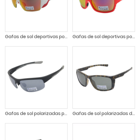
Gafas de sol deportivas polarizadas TR90 para hombres y mujeres, pesca, running, golf, motocicleta, montura TR90, protección UV400.
Gafas de sol deportivas polarizadas OEM, ligeras, con montura TR90, para conducir, ciclismo, pesca y protección UV.
Gafas de sol polarizadas para deportes de montaña, ciclismo, pesca y golf
Gafas de sol polarizadas deportivas con logotipo personalizado UV400 para montar y pescar para hombres