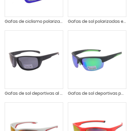
Gafas de ciclismo polarizadas al aire libre para hombres y mujeres, gafas para bicicleta de montaña, gafas de sol deportivas ligeras TR90 para montar en bicicleta, triatlón para correr
Gafas de sol polarizadas envolventes para deportes al aire libre para hombres
Gafas de sol deportivas al por mayor para conducir, pescar, andar en bicicleta y correr
Gafas de sol deportivas para exteriores de media montura de alta calidad con pedido al por mayor