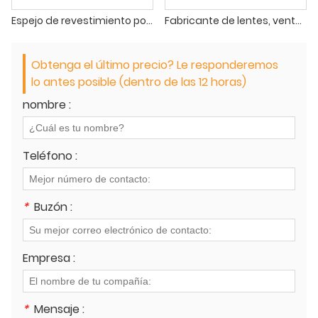
Espejo de revestimiento polarizado de nailon para gafas de sol lentes de gafas de sol polarizadas de grado A UV400/UV420 PAPL
Fabricante de lentes, venta al por mayor, lentes de gafas de sol polarizadas de poliamida PAPL de nailon degradado de alta calidad
Obtenga el último precio? Le responderemos
lo antes posible (dentro de las 12 horas)
nombre :
Teléfono :
*
Buzón :
Empresa :
*
Mensaje :